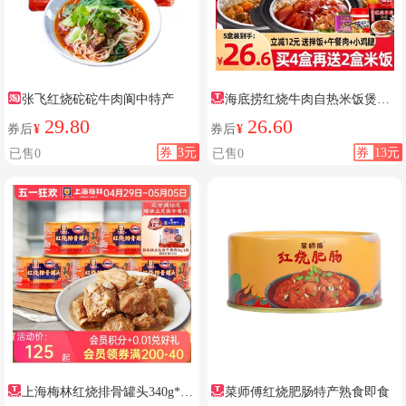
张飞红烧砣砣牛肉阆中特产
海底捞红烧牛肉自热米饭煲仔
饭
29.80
26.60
券后
¥
券后
¥
券
3元
券
13元
已售0
已售0
上海梅林红烧排骨罐头340g*5
菜师傅红烧肥肠特产熟食即食