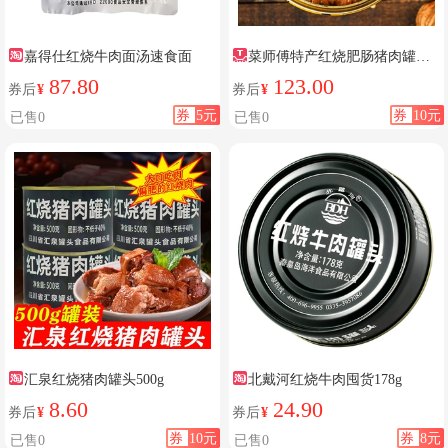
嘉得仕红烧牛肉面汤速食面
菜师傅特产红烧肥肠猪肉罐头
熟食
87.80
123.00
券后
¥
券后
¥
券
5元
券
10元
已售0
已售0
汇泉红烧猪肉罐头500g
北戴河红烧牛肉囤货178g
8.60
24.90
券后
¥
券后
¥
券
10元
券
8元
已售0
已售0