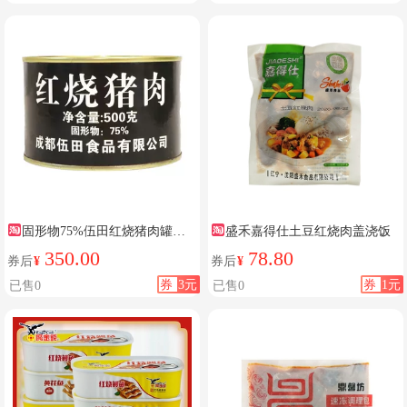
固形物75%伍田红烧猪肉罐头
盛禾嘉得仕土豆红烧肉盖浇饭
500g
350.00
78.80
券后
¥
券后
¥
券
3元
券
1元
已售0
已售0