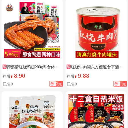
德盛斋红烧鸭翅200g即食休闲
红烧牛肉罐头方便速食下酒菜
零食
熟食
8.90
9.88
券后
¥
券后
¥
券
2元
券
1元
已售0
已售0