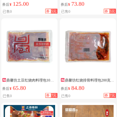
充饥
125.00
73.80
券后
¥
券后
¥
券
5元
券
5元
已售0
已售0
鼎馨坊土豆红烧肉料理包10袋
鼎馨坊红烧排骨料理包200克
装
*10份
65.80
84.80
券后
¥
券后
¥
券
7元
券
7元
已售0
已售0