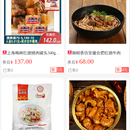
上海梅林红烧猪肉罐头340g即
御精香坊安徽合肥红烧牛肉
食
137.00
68.00
券后
¥
券后
¥
券
5元
券
4元
已售0
已售0