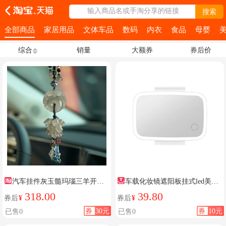
输入商品名或手淘分享的链接
搜索
全部商品
家居用品
文体车品
数码
内衣
食品
母婴
综合
销量
大额券
券后价
汽车挂件灰玉髓玛瑙三羊开泰
车载化妆镜遮阳板挂式led美颜
麒麟平安福后视镜吊坠2024新款
灯
318.00
39.80
券后
¥
券后
¥
券
30元
券
10元
已售0
已售0