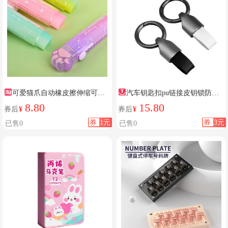
可爱猫爪自动橡皮擦伸缩可推
汽车钥匙扣pu链接皮钥锁防丢
拉式卡通学生用橡皮少屑梦幻果
高端
8.80
15.80
券后
¥
券后
¥
冻橡皮
券
1元
券
3元
已售0
已售0