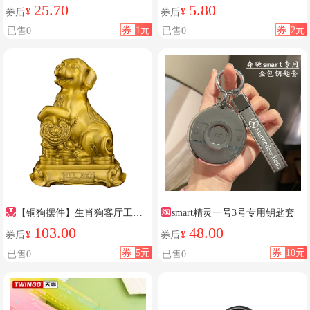
垫
客厅
25.70
5.80
券后
¥
券后
¥
券
1元
券
2元
已售0
已售0
【铜狗摆件】生肖狗客厅工艺
smart精灵一号3号专用钥匙套
品
103.00
48.00
券后
¥
券后
¥
券
5元
券
10元
已售0
已售0