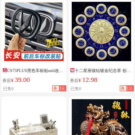
CS75PLUS黑色车标贴unit改装
十二星座镶钻镀金纪念章 创意
车标
礼物男女通用指尖把玩35mm金币
39.00
12.98
券后
¥
券后
¥
硬币
券
3元
券
1元
已售0
已售0