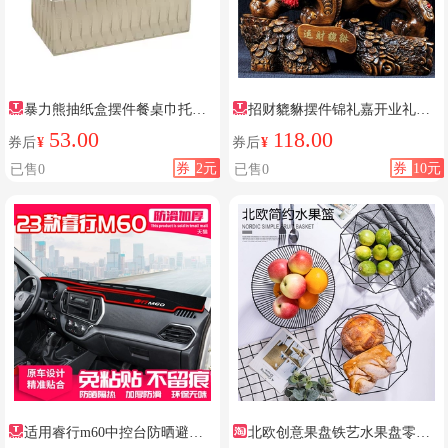
暴力熊抽纸盒摆件餐桌巾托盘
招财貔貅摆件锦礼嘉开业礼品
套装
客厅
53.00
118.00
券后
¥
券后
¥
券
2元
券
10元
已售0
已售0
适用睿行m60中控台防晒避光
北欧创意果盘铁艺水果盘零食