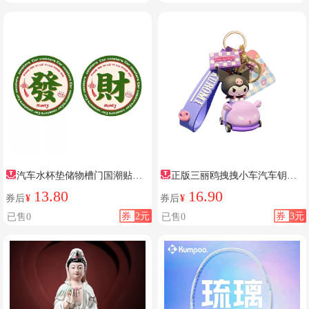
汽车水杯垫储物槽门国潮贴装
正版三丽鸥拽拽小车汽车钥匙
饰品
扣
13.80
16.90
券后
¥
券后
¥
券
2元
券
3元
已售0
已售0