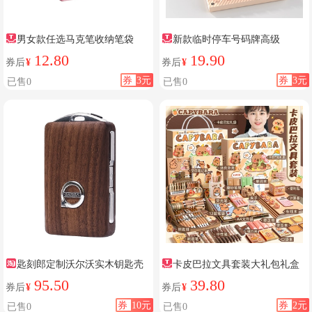
男女款任选马克笔收纳笔袋
新款临时停车号码牌高级
12.80
19.90
券后
¥
券后
¥
券
3元
券
3元
已售0
已售0
匙刻郎定制沃尔沃实木钥匙壳
卡皮巴拉文具套装大礼包礼盒
95.50
39.80
券后
¥
券后
¥
券
10元
券
2元
已售0
已售0