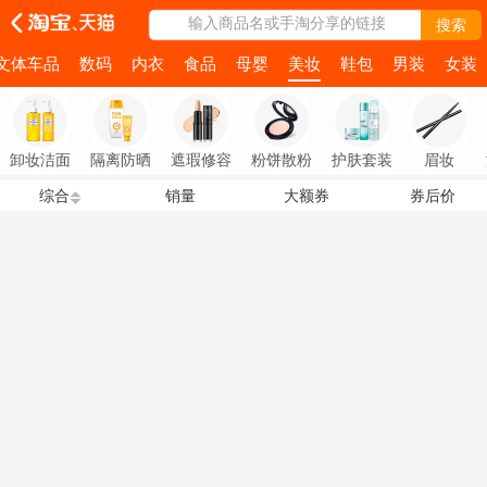
输入商品名或手淘分享的链接
搜索
文体车品
数码
内衣
食品
母婴
美妆
鞋包
男装
女装
卸妆洁面
隔离防晒
遮瑕修容
粉饼散粉
护肤套装
眉妆
综合
销量
大额券
券后价