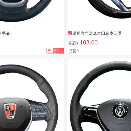
皮手缝
适用方向盘套本田真皮四季
103.00
券后
¥
券
109元
已售0