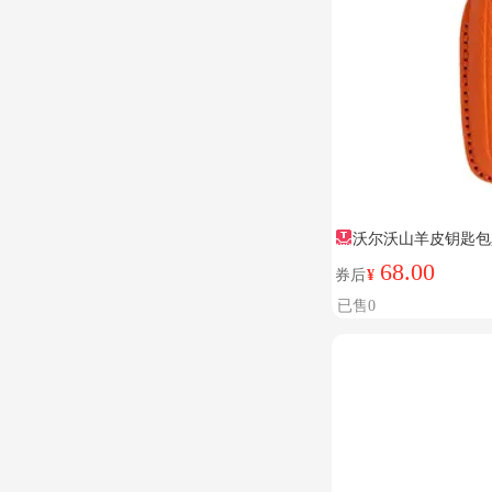
沃尔沃山羊皮钥匙包
68.00
券后
¥
已售0