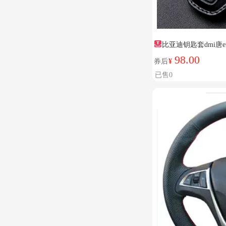
比亚迪钥匙套dmi唐e
98.00
券后
¥
已售0