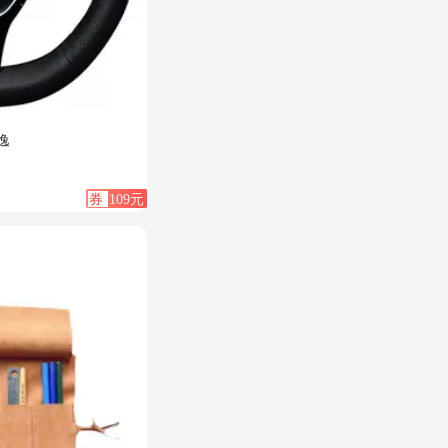
逸
券
109元