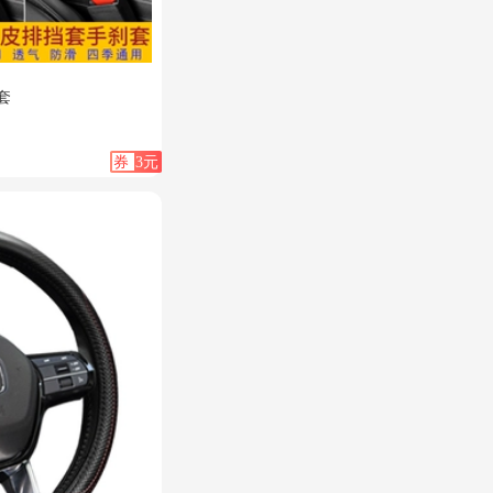
套
券
3元