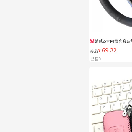
荣威i5方向盘套真皮
69.32
券后
¥
已售0