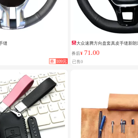
手缝
大众速腾方向盘套真皮手缝新朗
71.00
券后
¥
券
109元
已售0