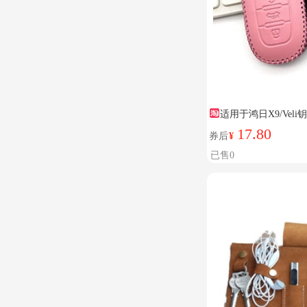
适用于鸿日X9/Vel
控包真皮扣男
17.80
券后
¥
已售0