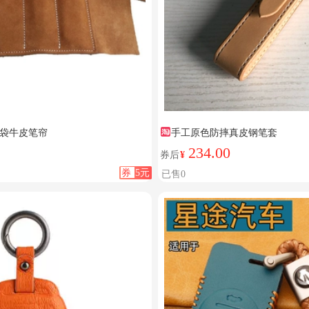
袋牛皮笔帘
手工原色防摔真皮钢笔套
234.00
券后
¥
券
5元
已售0