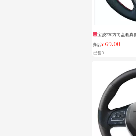
宝骏730方向盘套真
69.00
券后
¥
已售0