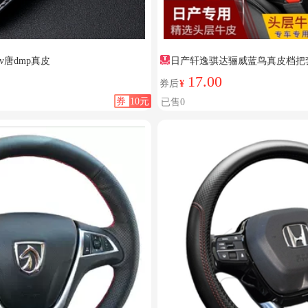
v唐dmp真皮
日产轩逸骐达骊威蓝鸟真皮档把
17.00
券后
¥
券
10元
已售0