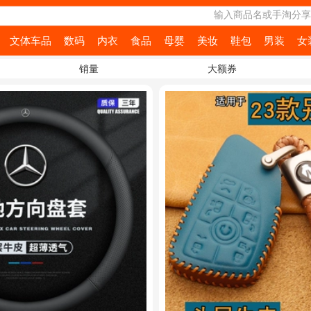
输入商品名或手淘分享
文体车品
数码
内衣
食品
母婴
美妆
鞋包
男装
女
销量
大额券