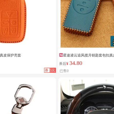
真皮保护壳套
星途凌云追风揽月钥匙套包扣真
34.80
券后
¥
券
5元
已售0