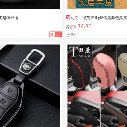
皮超薄舒适
别克世纪艾维亚gl8钥匙套包真
36.80
券后
¥
券
3元
已售0