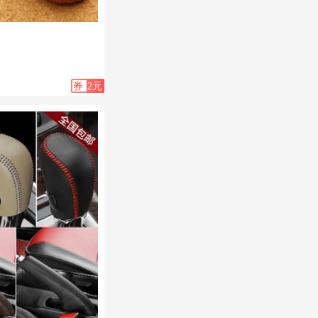
皮
券
2元