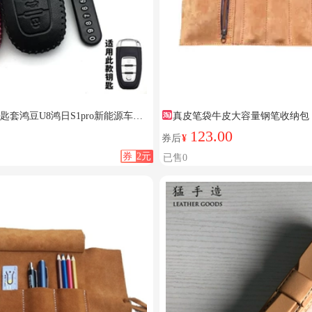
i钥匙套鸿豆U8鸿日S1pro新能源车遥
真皮笔袋牛皮大容量钢笔收纳包
123.00
券后
¥
券
2元
已售0