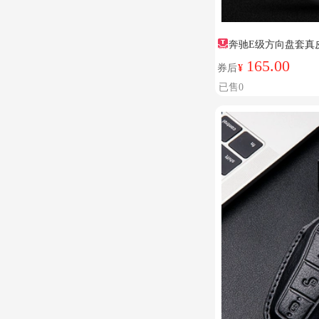
奔驰E级方向盘套真
165.00
券后
¥
已售0