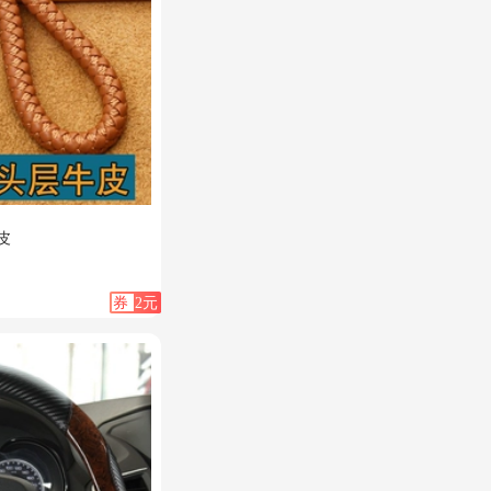
皮
券
2元