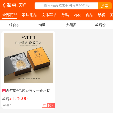
输入商品名或手淘分享的链接
搜索
全部商品
家居用品
文体车品
数码
内衣
食品
母婴
综合
销量
大额券
券后价
希汀50ML晚香玉女士香水持久
淡香
125.00
券后
¥
券
10元
已售0