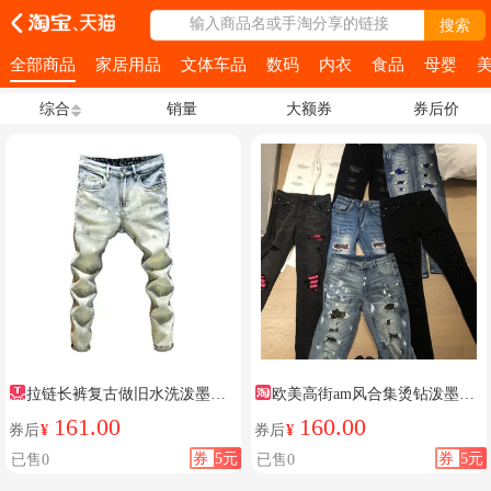
输入商品名或手淘分享的链接
搜索
全部商品
家居用品
文体车品
数码
内衣
食品
母婴
综合
销量
大额券
券后价
拉链长裤复古做旧水洗泼墨牛
欧美高街am风合集烫钻泼墨牛
仔裤
仔裤
161.00
160.00
券后
¥
券后
¥
券
5元
券
5元
已售0
已售0