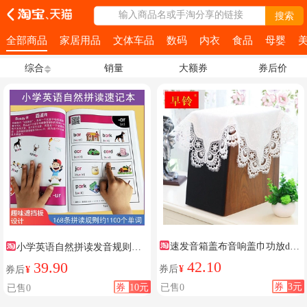
输入商品名或手淘分享的链接
搜索
全部商品
家居用品
文体车品
数码
内衣
食品
母婴
综合
销量
大额券
券后价
速发音箱盖布音响盖巾功放dvd
小学英语自然拼读发音规则常
功放桌桌布茶几台布通用家电防
见速记本记忆本phonics186英语规
42.10
39.90
券后
¥
券后
¥
灰防
则
券
3元
券
10元
已售0
已售0