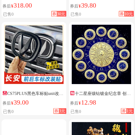
麒麟平安福后视镜吊坠2024新款
灯
318.00
39.80
券后
¥
券后
¥
券
30元
券
10元
已售0
已售0
CS75PLUS黑色车标贴unit改装
十二星座镶钻镀金纪念章 创意
车标
礼物男女通用指尖把玩35mm金币
39.00
12.98
券后
¥
券后
¥
硬币
券
3元
券
1元
已售0
已售0