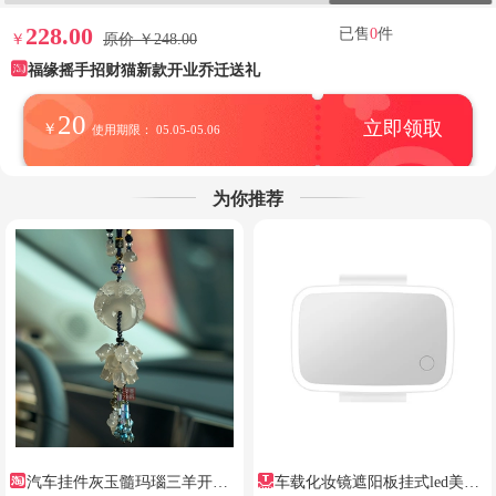
228.00
已售
0
件
￥
原价 ￥248.00
福缘摇手招财猫新款开业乔迁送礼
20
立即领取
￥
使用期限： 05.05-05.06
为你推荐
汽车挂件灰玉髓玛瑙三羊开泰
车载化妆镜遮阳板挂式led美颜