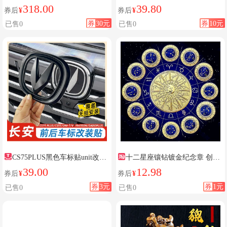
麒麟平安福后视镜吊坠2024新款
灯
318.00
39.80
券后
¥
券后
¥
券
30元
券
10元
已售0
已售0
CS75PLUS黑色车标贴unit改装
十二星座镶钻镀金纪念章 创意
车标
礼物男女通用指尖把玩35mm金币
39.00
12.98
券后
¥
券后
¥
硬币
券
3元
券
1元
已售0
已售0