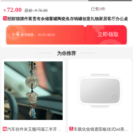
72.00
已售
0
件
￥
原价 ￥76.00
招财猫摆件富贵有余储蓄罐陶瓷鱼存钱罐创意礼物家居客厅办公桌
4
立即领取
￥
使用期限： 05.05-06.01
为你推荐
汽车挂件灰玉髓玛瑙三羊开泰
车载化妆镜遮阳板挂式led美颜