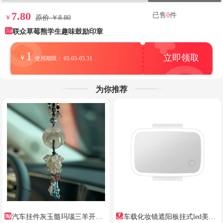
7.80
已售
0
件
￥
原价 ￥8.80
联众草莓熊学生趣味鼓励印章
1
立即领取
￥
使用期限： 05.05-05.31
为你推荐
汽车挂件灰玉髓玛瑙三羊开泰
车载化妆镜遮阳板挂式led美颜