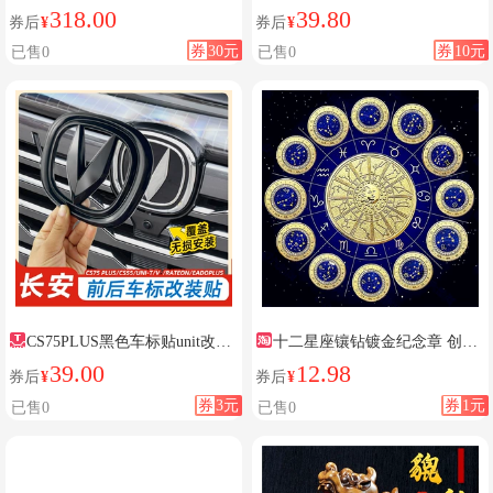
麒麟平安福后视镜吊坠2024新款
灯
318.00
39.80
券后
¥
券后
¥
券
30元
券
10元
已售0
已售0
CS75PLUS黑色车标贴unit改装
十二星座镶钻镀金纪念章 创意
车标
礼物男女通用指尖把玩35mm金币
39.00
12.98
券后
¥
券后
¥
硬币
券
3元
券
1元
已售0
已售0