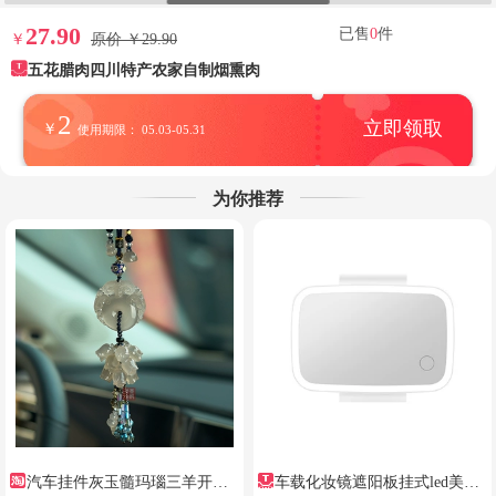
27.90
已售
0
件
￥
原价 ￥29.90
五花腊肉四川特产农家自制烟熏肉
2
立即领取
￥
使用期限： 05.03-05.31
为你推荐
汽车挂件灰玉髓玛瑙三羊开泰
车载化妆镜遮阳板挂式led美颜