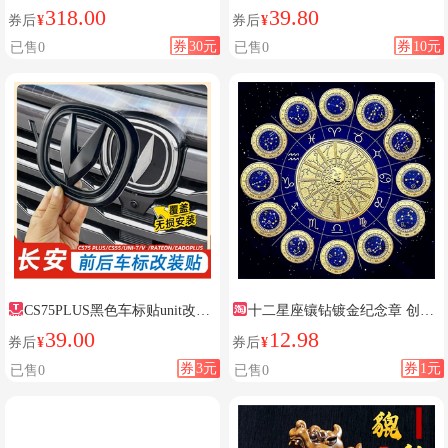
麒麟平安福后视镜吊坠2024新款
灯
318.00
39.80
券后
¥
券后
¥
券
30元
券
10元
已售0
已售0
CS75PLUS黑色车标贴unit改装
十二星座镶钻镀金纪念章 创意
车标
礼物男女通用指尖把玩35mm金币
39.00
12.98
券后
¥
券后
¥
硬币
券
3元
券
1元
已售0
已售0